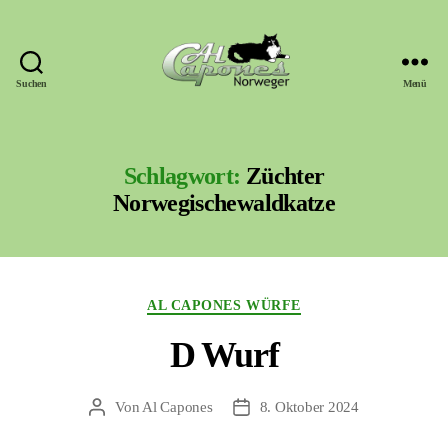
Suchen
Menü
Al
Capones
Norweger
Schlagwort:
Züchter
Norwegischewaldkatze
Kategorien
AL CAPONES WÜRFE
D Wurf
Von
Al Capones
8. Oktober 2024
Beitragsautor
Veröffentlichungsdatum