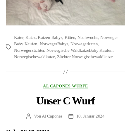
Kater
,
Katez
,
Katzen Babys
,
Kitten
,
Nachwuchs
,
Norweger
Baby Kaufen
,
NorwegerBabys
,
Norwegerkitten
,
Schlagwörter
Norwegerzüchter
,
Norwegische WaldkatzeBaby Kaufen
,
Norwegischewaldkatze
,
Züchter Norwegischewaldkatze
Kategorien
AL CAPONES WÜRFE
Unser C Wurf
Von
Al Capones
10. Januar 2024
Beitragsautor
Veröffentlichungsdatum